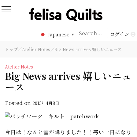
Skip
to
Felisa Quilts
パッチワークキルト Felisa Quilts
content
検
ログイン
Japanese
▼
索:
トップ
／
Atelier Notes
／Big News arrives 嬉しいニュース
Atelier Notes
Big News arrives 嬉しいニュ
ース
Posted on
2015年4月8日
今日は！なんと雪が降りました！！寒い一日になり