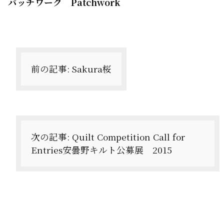
パッチワーク Patchwork
投
稿
ナ
前の記事:
Sakura桜
ビ
ゲ
ー
次の記事:
Quilt Competition Call for
シ
Entries安曇野キルト公募展 2015
ョ
ン