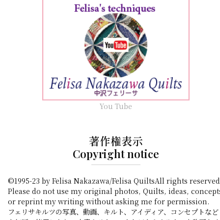
You Tube
著作権表示
Copyright notice
©1995-23 by Felisa Nakazawa/Felisa QuiltsAll rights reserved
Please do not use my original photos, Quilts, ideas, concept
or reprint my writing without asking me for permission.
フェリサキルツの写真、動画、キルト、アイディア、コンセプトなど