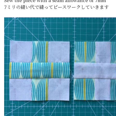
Sew the piece with a seam allowance of 7mm
7ミリの縫い代で縫ってピースワークしていきます