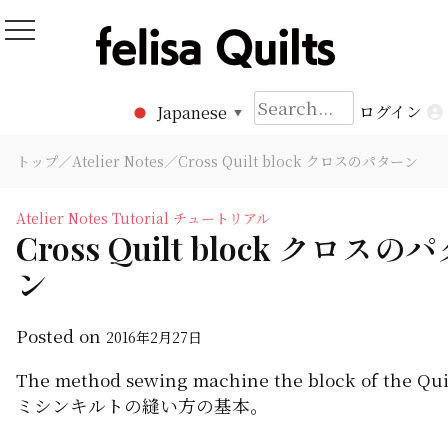
Skip
to
Felisa Quilts
パッチワークキルト Felisa Quilts
content
検
ログイン
Japanese
▼
索:
トップ
／
Atelier Notes
／Cross Quilt block クロスのパターン
Atelier Notes
Tutorial チュートリアル
Cross Quilt block クロスの
ン
Posted on
2016年2月27日
The method sewing machine the block of the Qui
ミシンキルトの縫い方の基本。