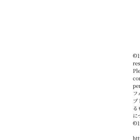
©1
re
Ple
co
pe
フ
プ
る
に
©️
htt