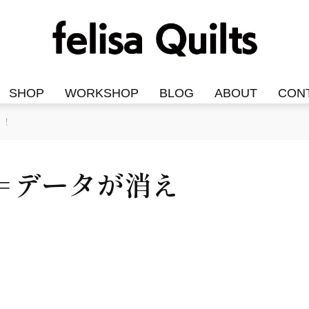
SHOP
WORKSHOP
BLOG
ABOUT
CON
！！
ared＝データが消え