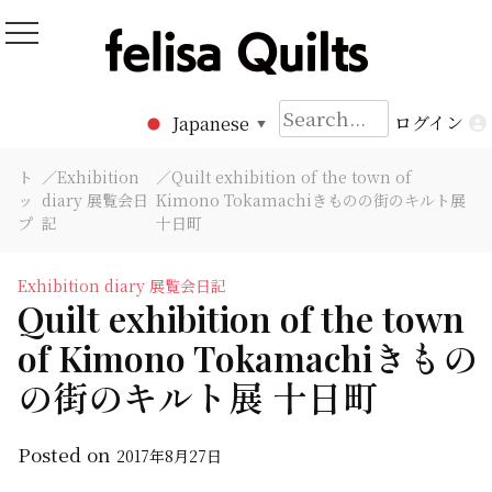
Skip
to
Felisa Quilts
パッチワークキルト Felisa Quilts
content
検
ログイン
Japanese
▼
索:
ト
／
Exhibition
／Quilt exhibition of the town of
ッ
diary 展覧会日
Kimono Tokamachiきものの街のキルト展
プ
記
十日町
Exhibition diary 展覧会日記
Quilt exhibition of the town
of Kimono Tokamachiきもの
の街のキルト展 十日町
Posted on
2017年8月27日