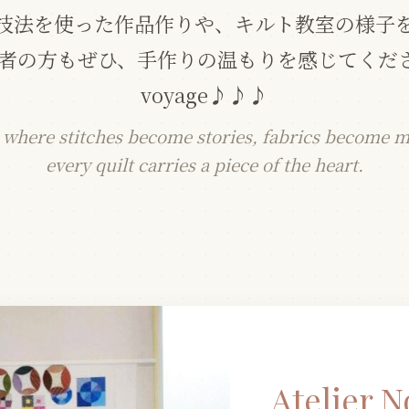
技法を使った作品作りや、キルト教室の様子
心者の方もぜひ、手作りの温もりを感じてくださ
voyage♪♪♪
e where stitches become stories, fabrics become 
every quilt carries a piece of the heart.
Atelier 