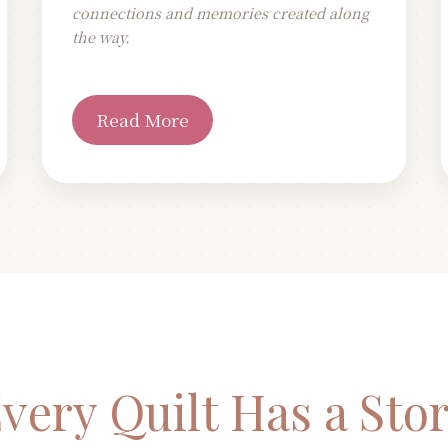
connections and memories created along
the way.
Read More
very Quilt Has a Sto