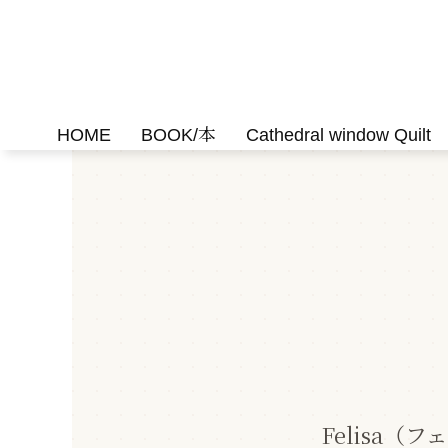
Skip
Felisa Quilts
パッチワークキルト Felisa Quilts
to
content
HOME
BOOK/本
Cathedral window Quilt
Felisa