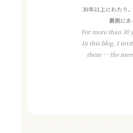
30年以上にわたり
裏側にあ
For more than 30 ye
In this blog, I inv
them — the memor