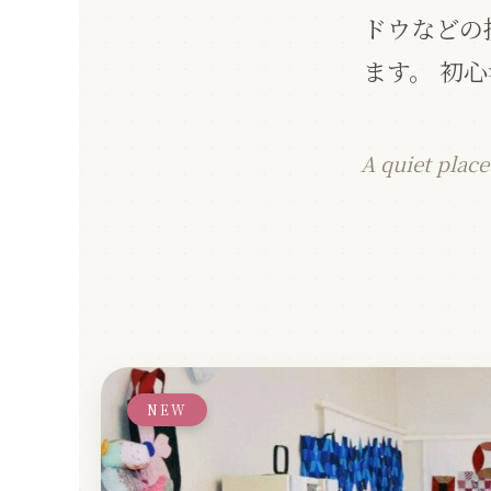
ドウなどの
ます。 初
A quiet plac
NEW