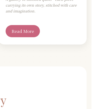
carrying its own story, stitched with care
and imagination.
Read More
ry