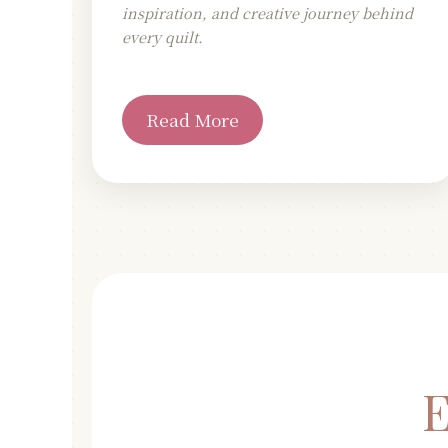
inspiration, and creative journey behind
every quilt.
Read More
E