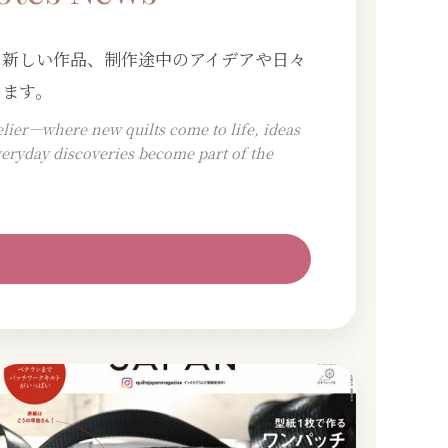
る新しい作品、制作途中のアイデアや日々
ります。
elier—where new quilts come to life, ideas
veryday discoveries become part of the