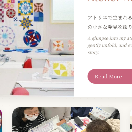
アトリエで生まれ
の小さな発見を綴
A glimpse into my at
gently unfold, and e
story.
Read More