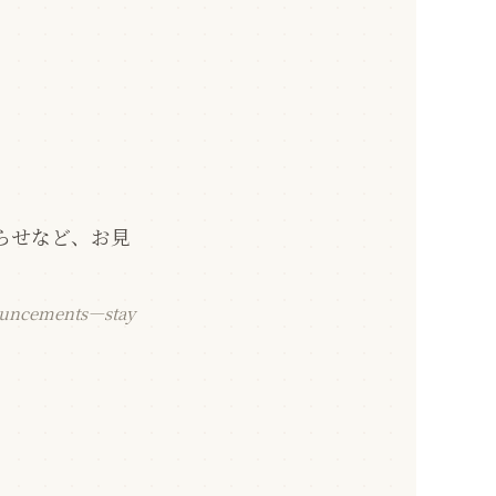
らせなど、お見
！
nouncements—stay