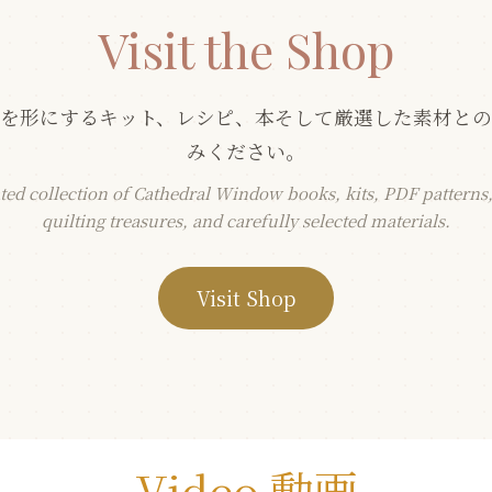
Visit the Shop
を形にするキット、レシピ、本そして厳選した素材と
みください。
ted collection of Cathedral Window books, kits, PDF patterns, 
quilting treasures, and carefully selected materials.
Visit Shop
Video 動画