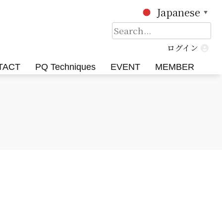
Japanese
▼
検
索:
ログイン
TACT
PQ Techniques
EVENT
MEMBER