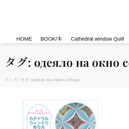
Skip
to
Felisa Quilts
パッチワークキルト Felisa Quilts
content
HOME
BOOK/本
Cathedral window Quilt
タグ:
одеяло на окно 
トップ
／タグ:
одеяло на окно собора