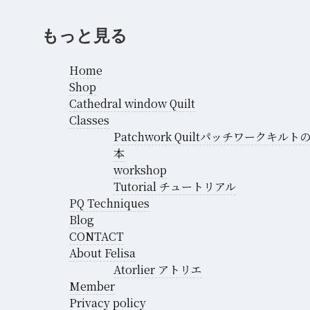
もっと見る
Home
Shop
Cathedral window Quilt
Classes
Patchwork Quiltパッチワークキルト
本
workshop
Tutorial チュートリアル
PQ Techniques
Blog
CONTACT
About Felisa
Atorlier アトリエ
Member
Privacy policy