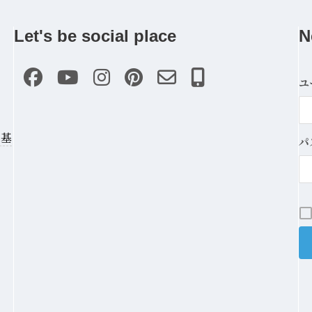
Let's be social place
N
ユ
の基
パ