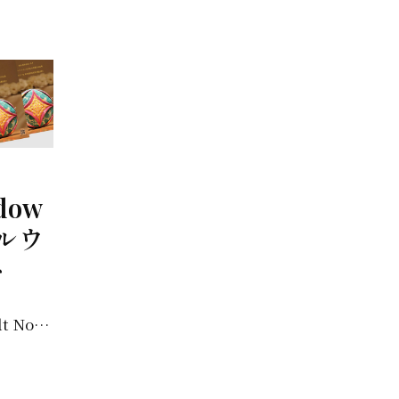
ndow
ラルウ
ト
Cathedral window Quilt Notre Dame Our lady Madonna...