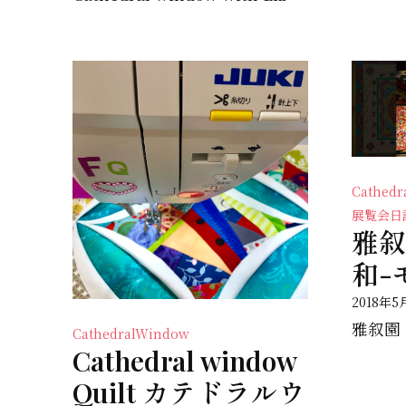
Cathed
展覧会日
雅叙
和-
2018年5
CathedralWindow
Cathedral window
Quilt カテドラルウ