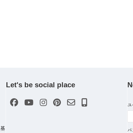
Let's be social place
N
ユ
の基
パ