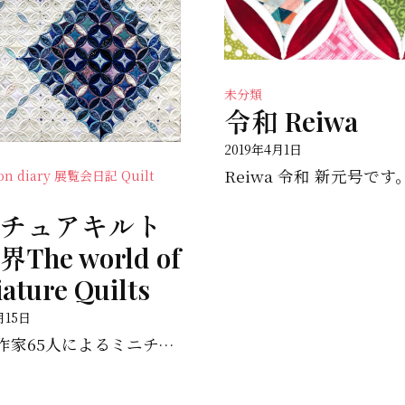
未分類
令和 Reiwa
2019年4月1日
tion diary 展覧会日記
Quilt
チュアキルト
The world of
ature Quilts
月15日
キルト作家65人によるミニチュアキルトの世界 Cathedral Window カテドラルウィンドウ...