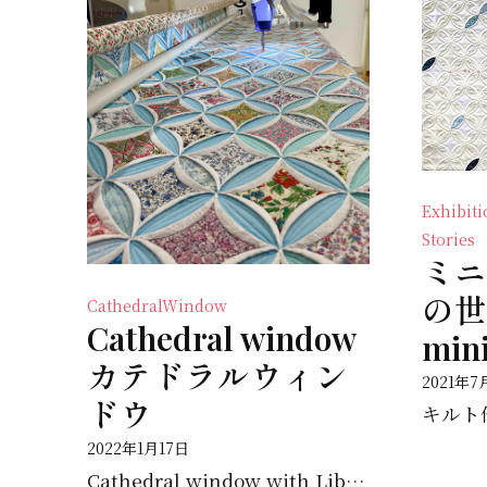
Exhibi
Stories
ミニ
の世界
CathedralWindow
Cathedral window
mini
カテドラルウィン
2021年7
ドウ
2022年1月17日
Cathedral window with Liberty print I love the Lib...