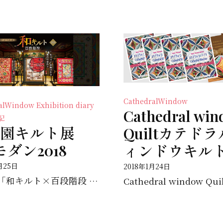
CathedralWindow
ralWindow
Exhibition diary
Cathedral wi
記
園キルト展
Quiltカテド
モダン2018
ィンドウキル
月25日
2018年1月24日
雅叙園「和キルト×百段階段 和－モダン」 今日からスタートです。 夢のような世界観が楽しみです。 &...