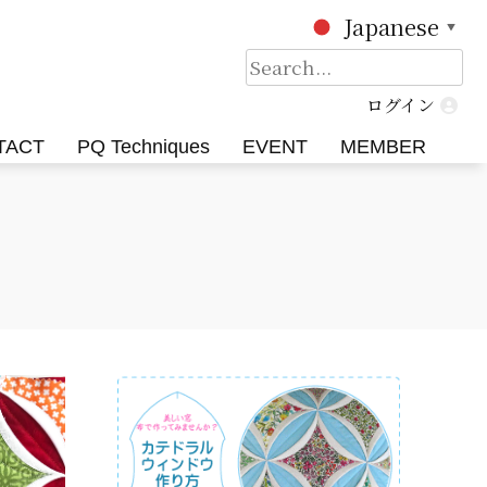
Japanese
▼
検
索:
ログイン
TACT
PQ Techniques
EVENT
MEMBER