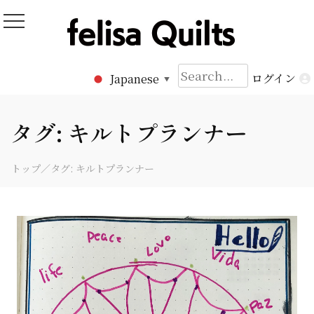
Skip
to
Felisa Quilts
パッチワークキルト Felisa Quilts
content
検
ログイン
Japanese
▼
索:
タグ:
キルトプランナー
トップ
／タグ:
キルトプランナー