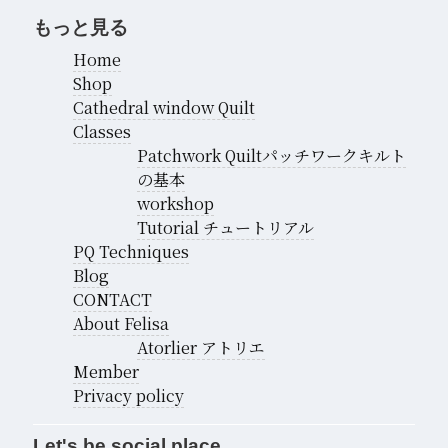
もっと見る
Home
Shop
Cathedral window Quilt
Classes
Patchwork Quiltパッチワークキルト
の基本
workshop
Tutorial チュートリアル
PQ Techniques
Blog
CONTACT
About Felisa
Atorlier アトリエ
Member
Privacy policy
Let's be social place