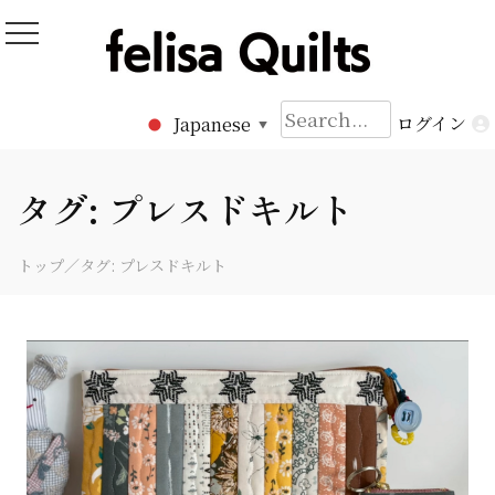
Skip
to
Felisa Quilts
パッチワークキルト Felisa Quilts
content
検
ログイン
Japanese
▼
索:
タグ:
プレスドキルト
トップ
／タグ:
プレスドキルト