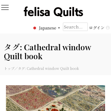
Skip
to
Felisa Quilts
パッチワークキルト Felisa Quilts
content
検
ログイン
Japanese
▼
索:
タグ:
Cathedral window
Quilt book
トップ
／タグ:
Cathedral window Quilt book