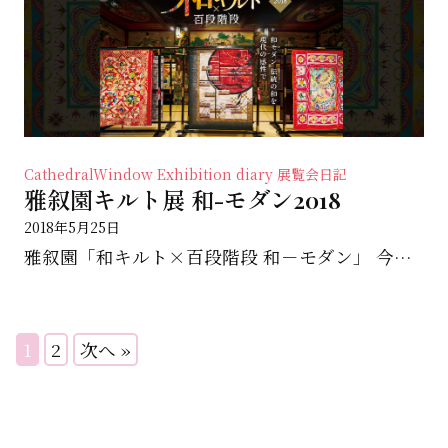
CathedralWindow
Exhibition diary 展覧会日記
雅叙園キルト展 和-モダン2018
2018年5月25日
雅叙園「和キルト×百段階段 和－モダン」 今日からスタートです。 夢のような世界観が楽しみです。 &...
1
2
次へ »