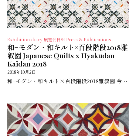
Exhibition diary 展覧会日記
Press & Publications
和−モダン・和キルト×百段階段2018雅
叙園 Japanese Quilts x Hyakudan
Kaidan 2018
2018年10月2日
和−モダン・和キルト×百段階段2018雅叙園 今年６月に東京・雅叙園で開催された 「和キルト × 百...