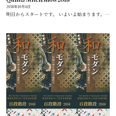
2018年10月4日
明日からスタートです。 いよいよ始まります。 キルトと刺しゅうのショー 「C.W.New gener...