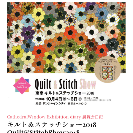
CathedralWindow
Exhibition diary 展覧会日記
キルト＆ステッチショー2018
Quilt&StitchShow2018