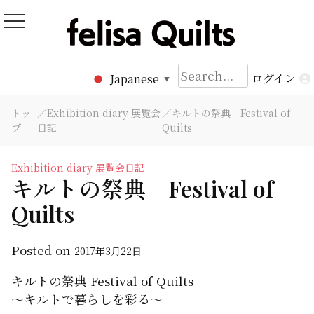
Skip
to
Felisa Quilts
パッチワークキルト Felisa Quilts
content
検
ログイン
Japanese
▼
索:
トッ
／
Exhibition diary 展覧会
／キルトの祭典 Festival of
プ
日記
Quilts
Exhibition diary 展覧会日記
キルトの祭典 Festival of
Quilts
Posted on
2017年3月22日
キルトの祭典 Festival of Quilts
～キルトで暮らしを彩る～