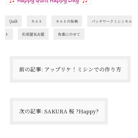
Quilt
キルト
キルトの祭典
パッチワークミシンキル
ト
松坂屋名古屋
色香にのせて
投
稿
ナ
前の記事:
アップリケ！ミシンでの作り方
ビ
ゲ
ー
次の記事:
SAKURA 桜 ?Happy?
シ
ョ
ン