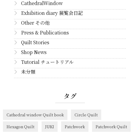
CathedralWindow
Exhibition diary 展覧会日記
Other その他
Press & Publications
Quilt Stories
Shop News
Tutorial チュートリアル
未分類
タグ
Cathedral window Quilt book
Circle Quilt
Hexagon Quilt
JUKI
Patchwork
Patchwork Quilt