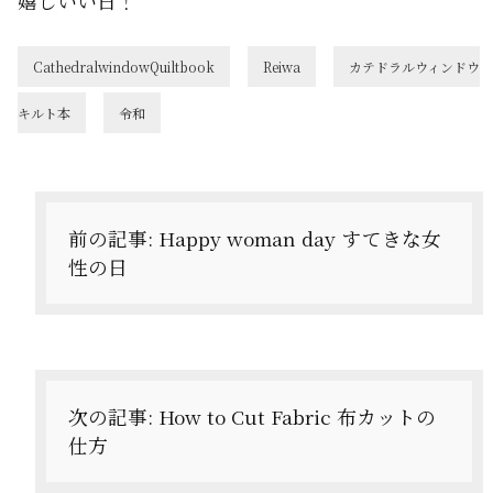
嬉しいい日！
CathedralwindowQuiltbook
Reiwa
カテドラルウィンドウ
キルト本
令和
投
稿
ナ
前の記事:
Happy woman day すてきな女
性の日
ビ
ゲ
ー
シ
次の記事:
How to Cut Fabric 布カットの
ョ
仕方
ン