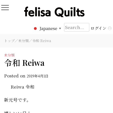
Skip
to
Felisa Quilts
パッチワークキルト Felisa Quilts
content
検
ログイン
Japanese
▼
索:
トップ
／
未分類
／令和 Reiwa
未分類
令和 Reiwa
Posted on
2019年4月1日
Reiwa 令和
新元号です。