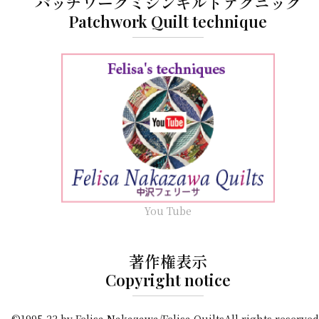
パッチワークミシンキルトテクニック
Patchwork Quilt technique
You Tube
著作権表示
Copyright notice
©1995-23 by Felisa Nakazawa/Felisa QuiltsAll rights reserved