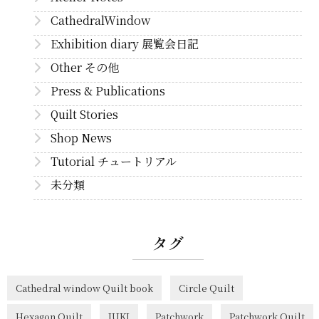
CathedralWindow
Exhibition diary 展覧会日記
Other その他
Press & Publications
Quilt Stories
Shop News
Tutorial チュートリアル
未分類
タグ
Cathedral window Quilt book
Circle Quilt
Hexagon Quilt
JUKI
Patchwork
Patchwork Quilt