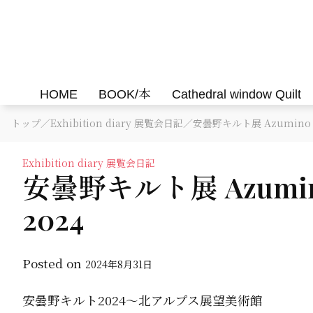
Skip
to
Felisa Quilts
パッチワークキルト Felisa Quilts
content
HOME
BOOK/本
Cathedral window Quilt
トップ
／
Exhibition diary 展覧会日記
／安曇野キルト展 Azumino Qui
Exhibition diary 展覧会日記
安曇野キルト展 Azumino Q
2024
Posted on
2024年8月31日
安曇野キルト2024〜北アルプス展望美術館