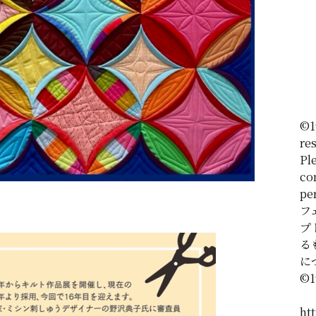
©1
re
Ple
co
pe
フ
プ
る
に
©️
htt