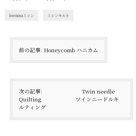
berninaミシン
ミシンキルト
投
稿
ナ
前の記事:
Honeycomb ハニカム
ビ
ゲ
ー
次の記事:
Twin needle
シ
Quilting ツインニードルキ
ョ
ルティング
ン