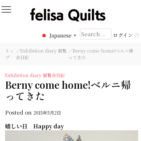
Skip
to
Felisa Quilts
パッチワークキルト Felisa Quilts
content
検
ログイン
Japanese
▼
索:
トッ
／
Exhibition diary 展覧
／Berny come home!ベルニ帰
プ
会日記
ってきた
Exhibition diary 展覧会日記
Berny come home!ベルニ帰
ってきた
Posted on
2015年5月2日
嬉しい日 Happy day