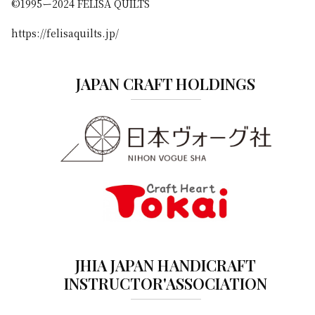
©️1995ー2024 FELISA QUILTS
https://felisaquilts.jp/
JAPAN CRAFT HOLDINGS
JHIA JAPAN HANDICRAFT
INSTRUCTOR'ASSOCIATION