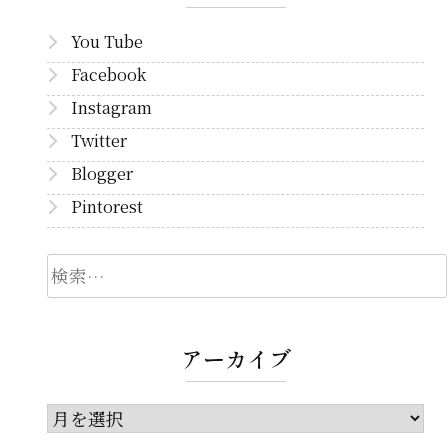
You Tube
Facebook
Instagram
Twitter
Blogger
Pintorest
検
索
アーカイブ
ア
ー