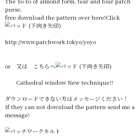
The Yo-Yo of almond form, tear and four patch
purse,
free download the pattern over here!Click
http://www.patchwork.tokyo/yoyo
or 又は こちらへ
Cathedral window New technique!!
ダウンロードできない方はメッセージください！
If they can not download the pattern send me a
message!