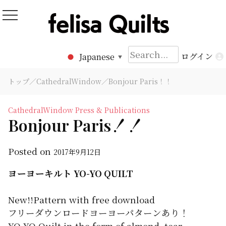
Skip
to
Felisa Quilts
パッチワークキルト Felisa Quilts
content
検
ログイン
Japanese
▼
索:
トップ
／
CathedralWindow
／Bonjour Paris！！
CathedralWindow
Press & Publications
Bonjour Paris！！
Posted on
2017年9月12日
ヨーヨーキルト YO-YO QUILT
New!!Pattern with free download
フリーダウンロードヨーヨーパターンあり！
YO-YO Quilt in the form of almond, tear,