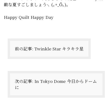
敵な夏すごしましょう╮(｡￫‿Ő｡)。
Happy Quilt Happy Day
投
稿
ナ
前の記事:
Twinkle Star キラキラ星
ビ
ゲ
ー
次の記事:
In Tokyo Dome 今日からドーム
シ
に
ョ
ン