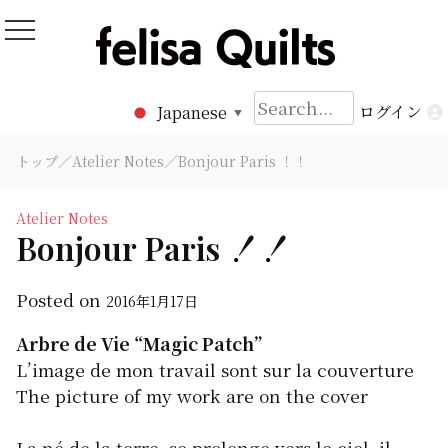
Skip
to
Felisa Quilts
パッチワークキルト Felisa Quilts
content
検
ログイン
Japanese
▼
索:
トップ
／
Atelier Notes
／Bonjour Paris ！！
Atelier Notes
Bonjour Paris ！！
Posted on
2016年1月17日
Arbre de Vie “Magic Patch”
L’image de mon travail sont sur la couverture
The picture of my work are on the cover
La né de la terre, se prolonge vers le ciel, il