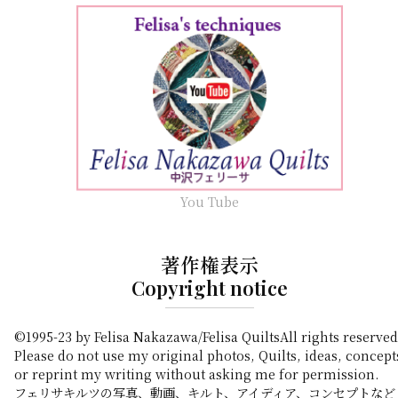
You Tube
著作権表示
Copyright notice
©1995-23 by Felisa Nakazawa/Felisa QuiltsAll rights reserved
Please do not use my original photos, Quilts, ideas, concept
or reprint my writing without asking me for permission.
フェリサキルツの写真、動画、キルト、アイディア、コンセプトなど