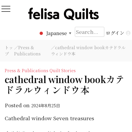
Skip
to
Felisa Quilts
パッチワークキルト Felisa Quilts
content
検
ログイン
Japanese
▼
索:
トッ
／
Press &
／cathedral window bookカテドラル
プ
Publications
ウィンドウ本
Press & Publications
Quilt Stories
cathedral window bookカテ
ドラルウィンドウ本
Posted on
2024年8月25日
Cathedral window Seven treasures