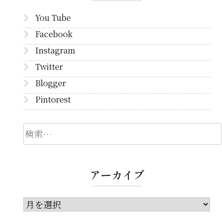
You Tube
Facebook
Instagram
Twitter
Blogger
Pintorest
検
索
アーカイブ
ア
ー