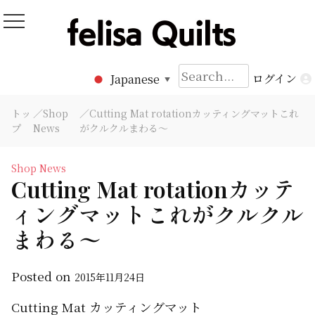
Skip
to
Felisa Quilts
パッチワークキルト Felisa Quilts
content
検
ログイン
Japanese
▼
索:
トッ
／
Shop
／Cutting Mat rotationカッティングマットこれ
プ
News
がクルクルまわる〜
Shop News
Cutting Mat rotationカッテ
ィングマットこれがクルクル
まわる〜
Posted on
2015年11月24日
Cutting Mat カッティングマット