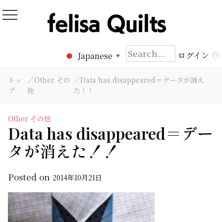
Skip
to
Felisa Quilts
パッチワークキルト Felisa Quilts
content
検
ログイン
Japanese
▼
索:
トッ
／
Other その
／Data has disappeared＝データが消え
プ
他
た！！
Other その他
Data has disappeared＝デー
タが消えた！！
Posted on
2014年10月21日