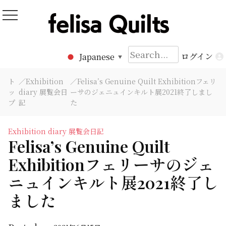
Skip
to
Felisa Quilts
パッチワークキルト Felisa Quilts
content
検
ログイン
Japanese
▼
索:
ト
／
Exhibition
／Felisa’s Genuine Quilt Exhibitionフェリ
ッ
diary 展覧会日
ーサのジェニュインキルト展2021終了しまし
プ
記
た
Exhibition diary 展覧会日記
Felisa’s Genuine Quilt
Exhibitionフェリーサのジェ
ニュインキルト展2021終了し
ました