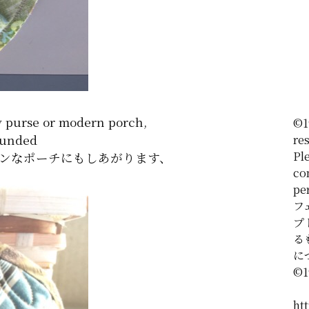
y purse or modern porch,
©1
rounded
re
Ple
ンなポーチにもしあがります、
co
pe
フ
プ
る
に
©️
htt