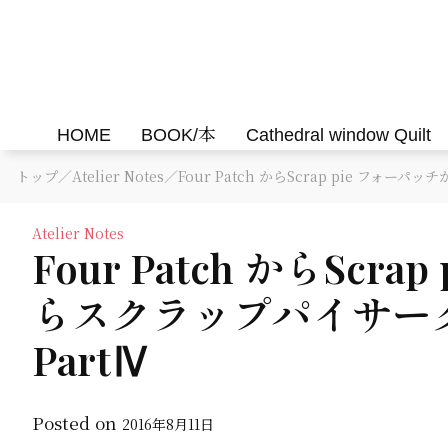
Skip
to
Felisa Quilts
パッチワークキルト Felisa Quilts
content
HOME
BOOK/本
Cathedral window Quilt
トップ
／
Atelier Notes
／Four Patch からScrap pie フォ
Atelier Notes
Four Patch からScr
らスクラップパイサー
PartⅣ
Posted on
2016年8月11日