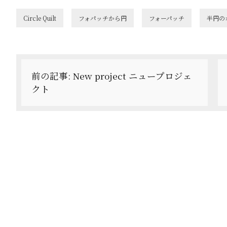
Circle Quilt
フォパッチから円
フォーパッチ
半円の
投
稿
前の記事:
New project ニュープロジェ
ナ
クト
ビ
ゲ
ー
シ
ョ