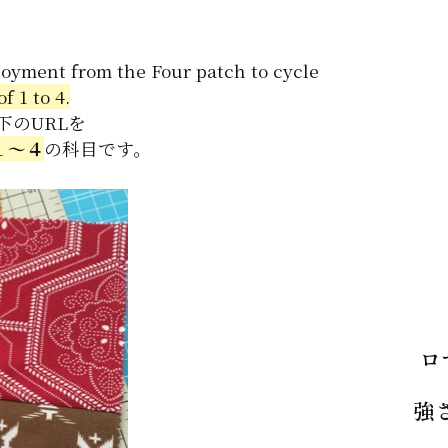
loyment from the Four patch to cycle
f 1 to 4.
のURLを
１〜４
の科目です。
ロ
強