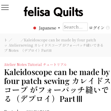
Skip
to
Felisa Quilts
パッチワークキルト Felisa Quilts
content
検
ログイン
Japanese
▼
索:
ト
／
／Kaleidoscope can be made by four patch
ッ
Atelier
sewing カレイドスコープ がフォーパッチ縫いできる
プ
Notes
（デプロイ）PartⅢ
Atelier Notes
Tutorial チュートリアル
Kaleidoscope can be made by
four patch sewing カレイド
コープ がフォーパッチ縫いで
る（デプロイ）PartⅢ