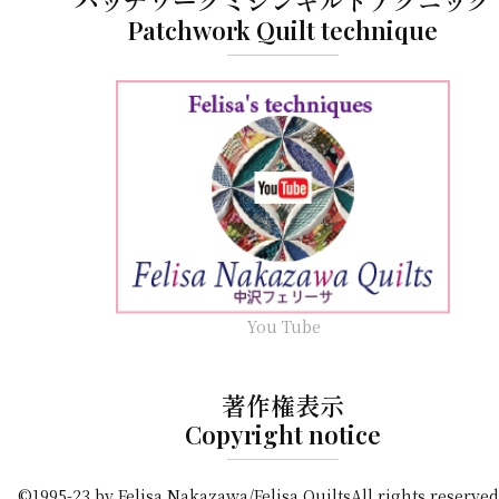
パッチワークミシンキルトテクニック
Patchwork Quilt technique
You Tube
著作権表示
Copyright notice
©1995-23 by Felisa Nakazawa/Felisa QuiltsAll rights reserved