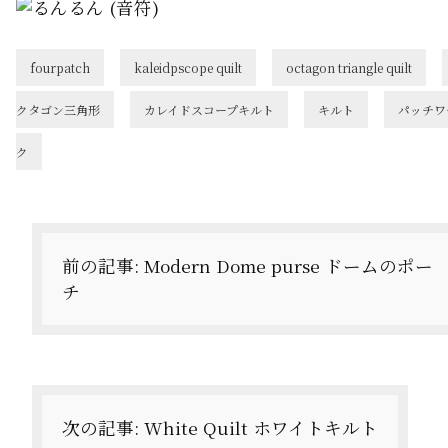
fourpatch
kaleidpscope quilt
octagon triangle quilt
クタゴン三角形
カレイドスコープキルト
キルト
パッチワ
ク
投
稿
ナ
前の記事:
Modern Dome purse ドームのポー
チ
ビ
ゲ
ー
シ
次の記事:
White Quilt ホワイトキルト