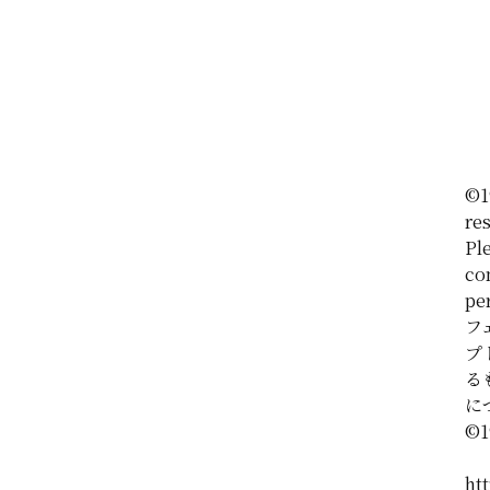
©1
re
Ple
co
pe
フ
プ
る
に
©️
htt