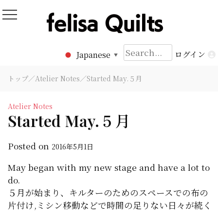
Skip
to
Felisa Quilts
パッチワークキルト Felisa Quilts
content
検
ログイン
Japanese
▼
索:
トップ
／
Atelier Notes
／Started May.５月
Atelier Notes
Started May.５月
Posted on
2016年5月1日
May began with my new stage and have a lot to
do.
５月が始まり、キルターのためのスペースでの布の
片付け,ミシン移動などで時間の足りない日々が続く