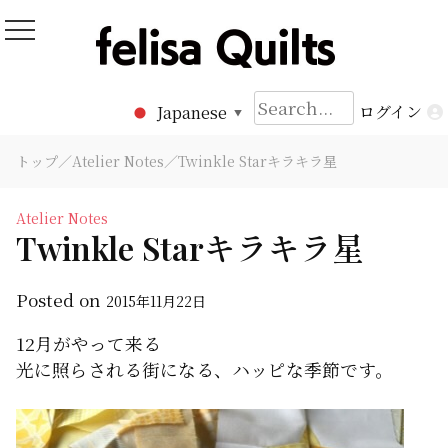
Skip
to
Felisa Quilts
パッチワークキルト Felisa Quilts
content
検
ログイン
Japanese
▼
索:
トップ
／
Atelier Notes
／Twinkle Starキラキラ星
Atelier Notes
Twinkle Starキラキラ星
Posted on
2015年11月22日
12月がやって来る
光に照らされる街になる、ハッピな季節です。