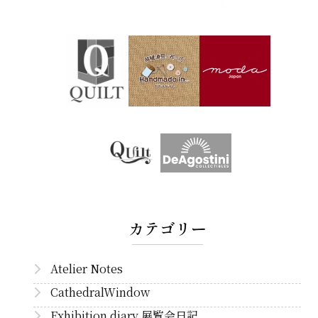
カテゴリー
Atelier Notes
CathedralWindow
Exhibition diary 展覧会日記