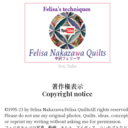
You Tube
著作権表示
Copyright notice
©1995-23 by Felisa Nakazawa/Felisa QuiltsAll rights reserved
Please do not use my original photos, Quilts, ideas, concept
or reprint my writing without asking me for permission.
フェリサキルツの写真、動画、キルト、アイディア、コンセプトなど